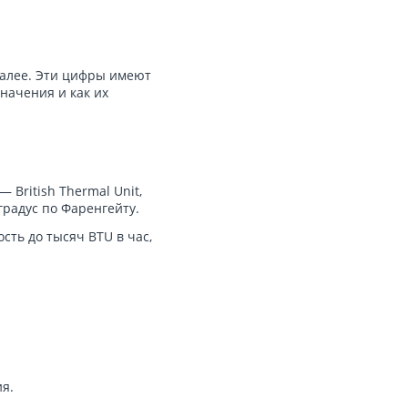
 далее. Эти цифры имеют
начения и как их
British Thermal Unit,
градус по Фаренгейту.
ть до тысяч BTU в час,
я.