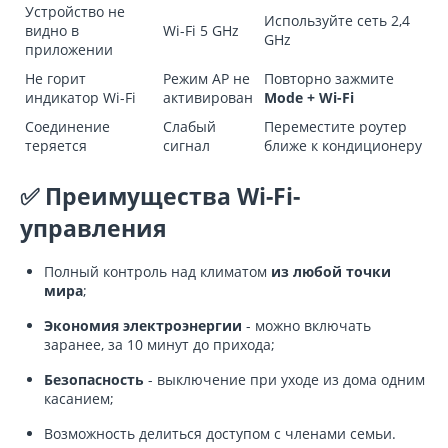
Устройство не
Используйте сеть 2,4
видно в
Wi-Fi 5 GHz
GHz
приложении
Не горит
Режим AP не
Повторно зажмите
индикатор Wi-Fi
активирован
Mode + Wi-Fi
Соединение
Слабый
Переместите роутер
теряется
сигнал
ближе к кондиционеру
✅ Преимущества Wi-Fi-
управления
Полный контроль над климатом
из любой точки
мира
;
Экономия электроэнергии
- можно включать
заранее, за 10 минут до прихода;
Безопасность
- выключение при уходе из дома одним
касанием;
Возможность делиться доступом с членами семьи.