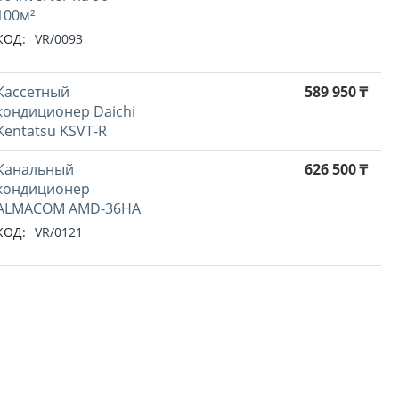
100м²
КОД:
VR/0093
Кассетный
589 950
₸
кондиционер Daichi
Kentatsu KSVT-R
Канальный
626 500
₸
кондиционер
ALMACOM AMD-36HA
КОД:
VR/0121