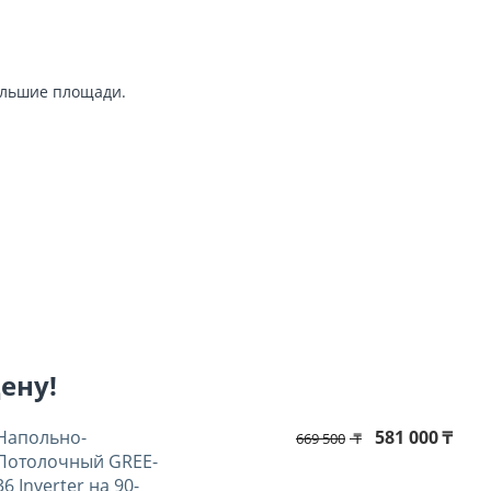
большие площади.
цену!
Напольно-
581 000
₸
669 500
₸
Потолочный GREE-
36 Inverter на 90-