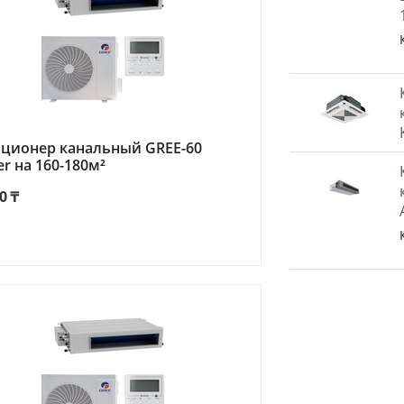
ционер канальный GREE-60
er на 160-180м²
0
₸