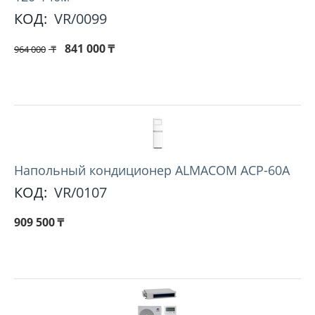
КОД:
VR/0099
841 000
₸
964 000
₸
Напольный кондиционер ALMACOM ACP-60A
КОД:
VR/0107
909 500
₸