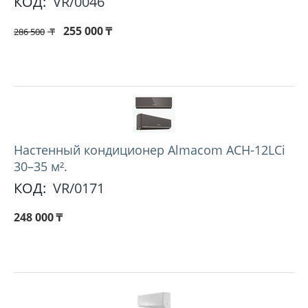
КОД:
VR/0046
255 000
₸
286 500
₸
Настенный кондиционер Almacom ACH-12LCi
30–35 м².
КОД:
VR/0171
248 000
₸