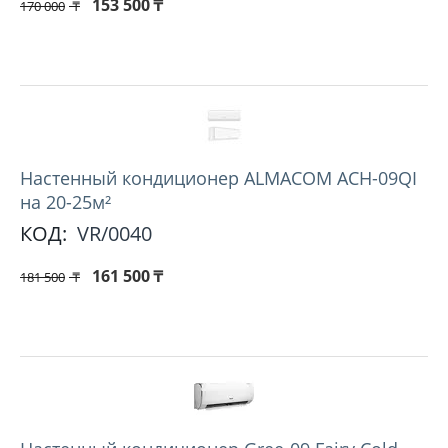
153 500
₸
170 000
₸
Hастенный кондиционер ALMACOM ACH-09QI
на 20-25м²
КОД:
VR/0040
161 500
₸
181 500
₸