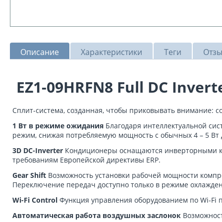
Описание
Характеристики
Теги
Отз
EZ1-09HRFN8 Full DC Invert
Сплит-система, созданная, чтобы приковывать внимание: 
1 Вт в режиме ожидания
Благодаря интеллектуальной си
режим, снижая потребляемую мощность с обычных 4 – 5 Вт д
3D DC-Inverter
Кондиционеры оснащаются инверторными ком
требованиям Европейской директивы ERP.
Gear Shift
Возможность установки рабочей мощности компре
Переключение передач доступно только в режиме охлажден
Wi-Fi Control
Функция управления оборудованием по Wi-Fi 
Автоматическая работа воздушных заслонок
Возможност