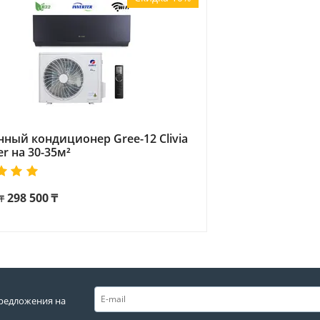
нный кондиционер Gree-12 Clivia
er на 30-35м²
298 500
₸
₸
редложения на