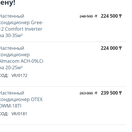
цену!
Настенный
224 500
₸
248 500
₸
кондиционер Gree-
12 Comfort Inverter
на 30-35м²
Настенный
224 000
₸
кондиционер
Almacom ACH-09LCi
на 20-25м²
КОД:
VR/0172
Настенный
239 500
₸
263 000
₸
кондиционер OTEX
OWM-18TI
КОД:
VR/0181