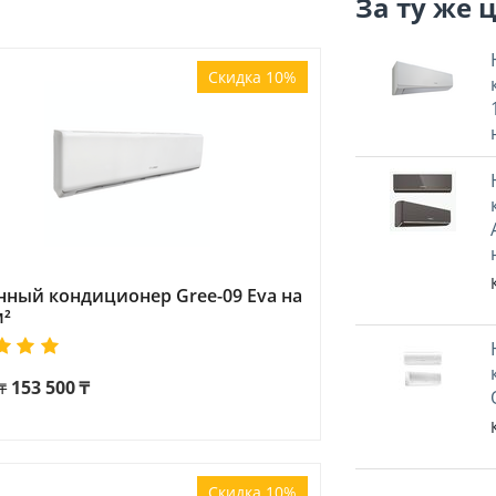
За ту же 
Скидка 10%
нный кондиционер Gree-09 Eva на
м²
153 500
₸
₸
Скидка 10%