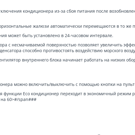
тключения кондиционера из-за сбоя питания после возобновле
оризонтальные жалюзи автоматически перемещаются в то же п
я может быть установлено в 24-часовом интервале.
ора с несмачиваемой поверхностью позволяет увеличить эффек
енсатора способно противостоять воздействию морского возду
нтилятор внутреннего блока начинает работать на низких об
ионера можно включить/выключить с помощью кнопки на пульт
ия функции Eco кондиционер переходит в экономичный режим р
 на 60>#/span###