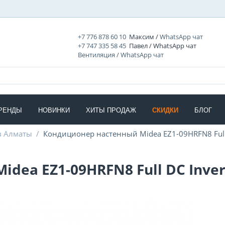
+7 776 878 60 10
Максим /
WhatsApp чат
+7 747 335 58 45
Павел / WhatsApp чат
Вентиляция / WhatsApp чат
РЕНДЫ
НОВИНКИ
ХИТЫ ПРОДАЖ
СКИДКИ
БЛОГ
в Алматы
/
Кондиционер настенный Midea EZ1-09HRFN8 Full 
dea EZ1-09HRFN8 Full DC Inver