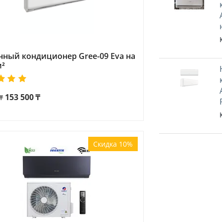
нный кондиционер Gree-09 Eva на
м²
153 500
₸
₸
Скидка 10%