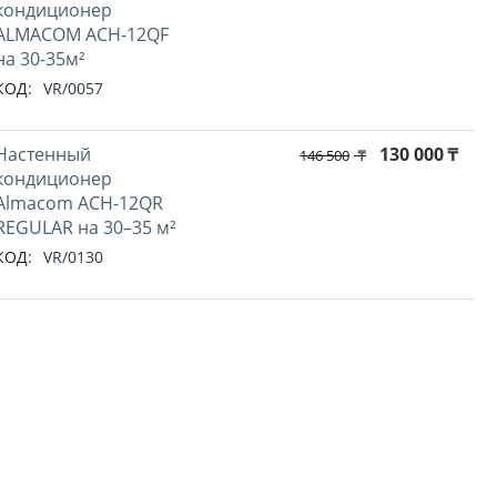
кондиционер
ALMACOM ACH-12QF
на 30-35м²
КОД:
VR/0057
Настенный
130 000
₸
146 500
₸
кондиционер
Almacom ACH-12QR
REGULAR на 30–35 м²
КОД:
VR/0130