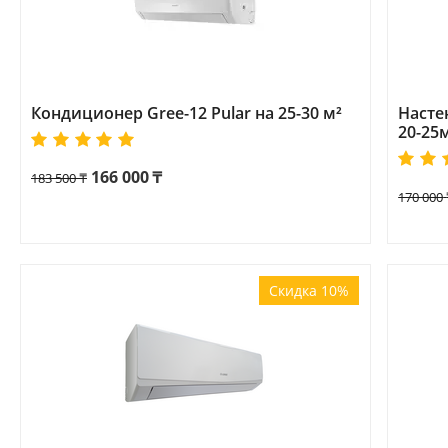
Кондиционер Gree-12 Pular на 25-30 м²
Насте
20-25
166 000
₸
183 500
₸
170 000
Скидка 10%