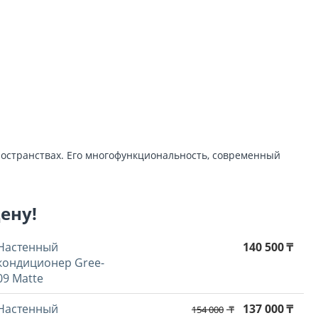
остранствах. Его многофункциональность, современный
цену!
Настенный
140 500
₸
кондиционер Gree-
09 Matte
Hастенный
137 000
₸
154 000
₸