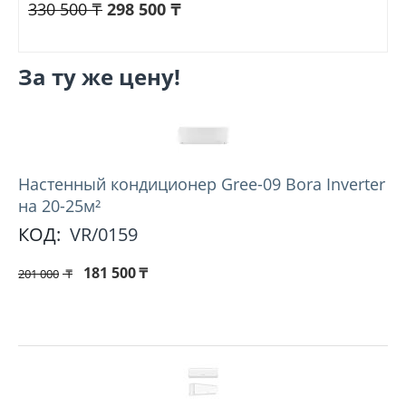
330 500
₸
298 500
₸
За ту же цену!
Настенный кондиционер Gree-09 Bora Inverter
на 20-25м²
КОД:
VR/0159
181 500
₸
201 000
₸