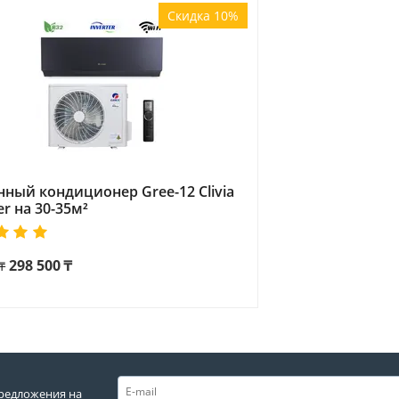
Скидка 10%
нный кондиционер Gree-12 Clivia
er на 30-35м²
298 500
₸
₸
редложения на