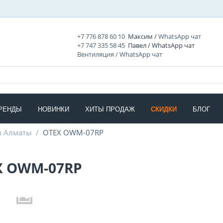
+7 776 878 60 10
Максим /
WhatsApp чат
+7 747 335 58 45
Павел / WhatsApp чат
Вентиляция / WhatsApp чат
РЕНДЫ
НОВИНКИ
ХИТЫ ПРОДАЖ
СКИДКИ
БЛОГ
в Алматы
/
OTEX OWM-07RP
X OWM-07RP