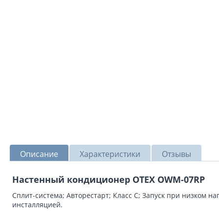
Описание
Характеристики
Отзывы
Настенный кондиционер OTEX OWM-07RP
Сплит-система; Авторестарт; Класс C; Запуск при низком н
инсталляцией.