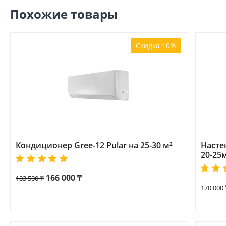
Похожие товары
Скидка 10%
Кондиционер Gree-12 Pular на 25-30 м²
Насте
20-25
166 000
₸
183 500
₸
170 000