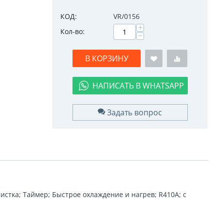
КОД:
VR/0156
+
Кол-во:
−
В КОРЗИНУ
НАПИСАТЬ В WHATSAPP
Задать вопрос
истка; Таймер; Быстрое охлаждение и нагрев; R410A; c