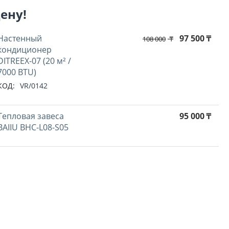
цену!
Настенный
97 500
₸
108 000
₸
кондиционер
DITREEX-07 (20 м² /
7000 BTU)
КОД:
VR/0142
Тепловая завеса
95 000
₸
BAIIU BHC-L08-S05