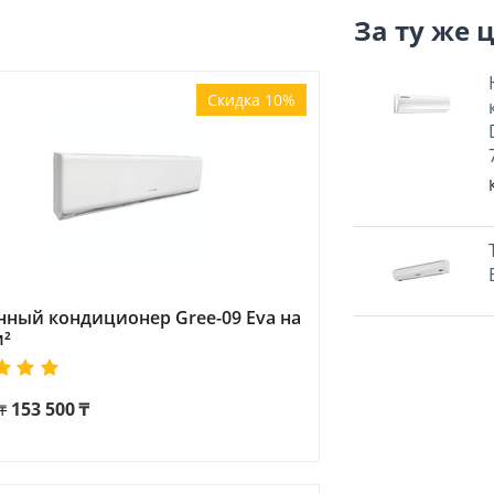
За ту же 
Скидка 10%
нный кондиционер Gree-09 Eva на
м²
153 500
₸
₸