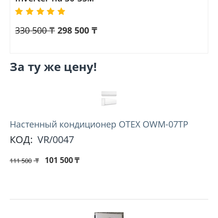
330 500
₸
298 500
₸
За ту же цену!
Настенный кондиционер OTEX OWM-07TP
КОД:
VR/0047
101 500
₸
111 500
₸