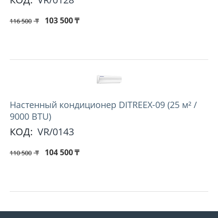
103 500
₸
116 500
₸
Настенный кондиционер DITREEX-09 (25 м² /
9000 BTU)
КОД:
VR/0143
104 500
₸
110 500
₸