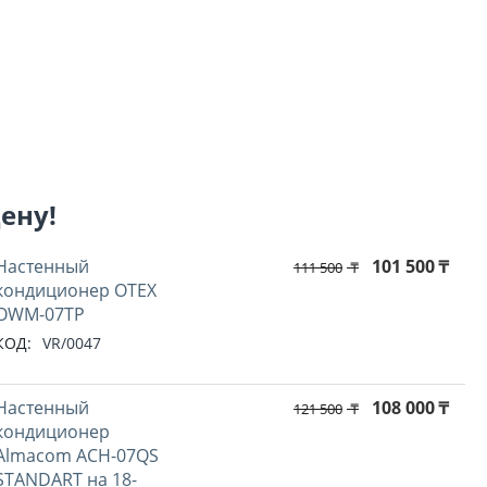
цену!
Настенный
101 500
₸
111 500
₸
кондиционер OTEX
OWM-07TP
КОД:
VR/0047
Настенный
108 000
₸
121 500
₸
кондиционер
Almacom ACH-07QS
STANDART на 18-