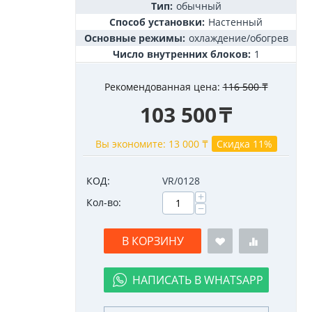
Тип:
обычный
Способ установки:
Настенный
Основные режимы:
охлаждение/обогрев
Число внутренних блоков:
1
Рекомендованная цена:
116 500
₸
103 500
₸
Вы экономите:
13 000
₸
Скидка 11%
КОД:
VR/0128
+
Кол-во:
−
В КОРЗИНУ
НАПИСАТЬ В WHATSAPP