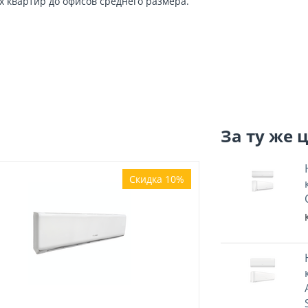
 квартир до офисов среднего размера.
За ту же 
Скидка 10%