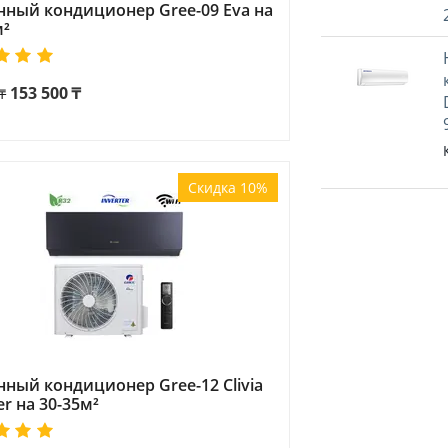
нный кондиционер Gree-09 Eva на
м²
153 500
₸
₸
Скидка 10%
нный кондиционер Gree-12 Clivia
er на 30-35м²