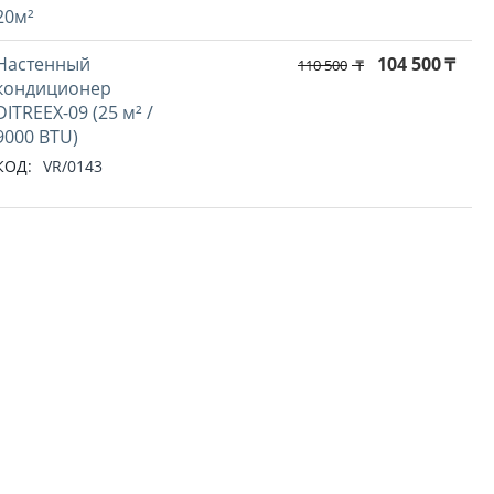
20м²
Настенный
104 500
₸
110 500
₸
кондиционер
DITREEX-09 (25 м² /
9000 BTU)
КОД:
VR/0143