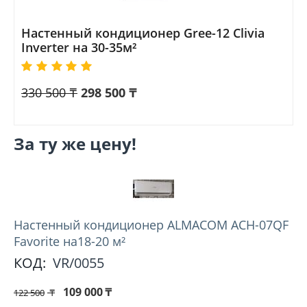
Настенный кондиционер Gree-12 Clivia
Inverter на 30-35м²
330 500
₸
298 500
₸
За ту же цену!
Hастенный кондиционер ALMACOM ACH-07QF
Favorite на18-20 м²
КОД:
VR/0055
109 000
₸
122 500
₸