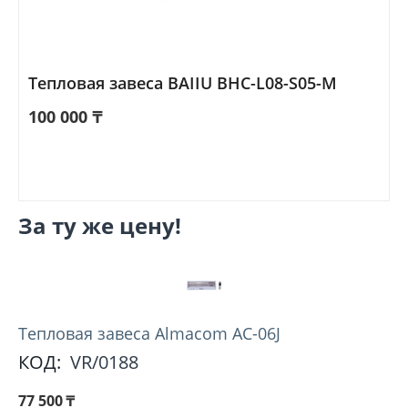
Тепловая завеса BAIIU BHC-L08-S05-М
100 000
₸
За ту же цену!
Тепловая завеса Almacom AC-06J
КОД:
VR/0188
77 500
₸