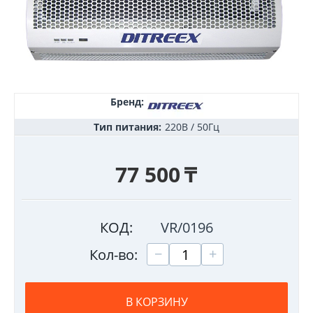
Бренд:
Тип питания:
220В / 50Гц
77 500
₸
КОД:
VR/0196
+
−
Кол-во:
В КОРЗИНУ