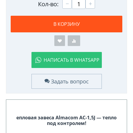
+
−
Кол-во:
В КОРЗИНУ
НАПИСАТЬ В WHATSAPP
Задать вопрос
епловая завеса Almacom AC-1,5J — тепло
под контролем!