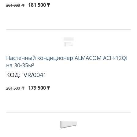
181 500
₸
201 000
₸
Hастенный кондиционер ALMACOM ACH-12QI
на 30-35м²
КОД:
VR/0041
179 500
₸
201 500
₸