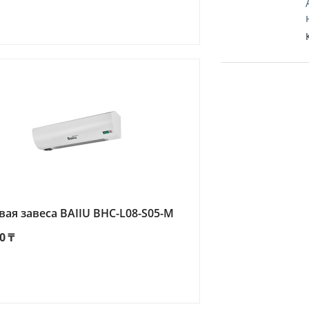
вая завеса BAIIU BHC-L08-S05-М
0
₸