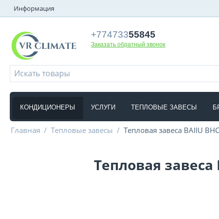
Информация
+774733
55845
Заказать обратный звонок
КОНДИЦИОНЕРЫ
УСЛУГИ
ТЕПЛОВЫЕ ЗАВЕСЫ
Б
Главная
/
Тепловые завесы
/
Тепловая завеса BAIIU BHC
Тепловая завеса B