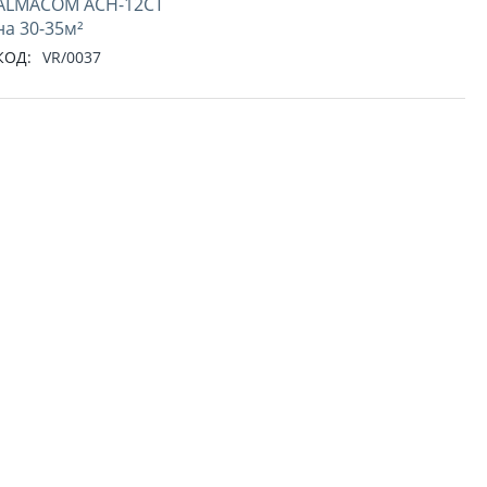
ALMACOM ACH-12CT
на 30-35м²
КОД:
VR/0037