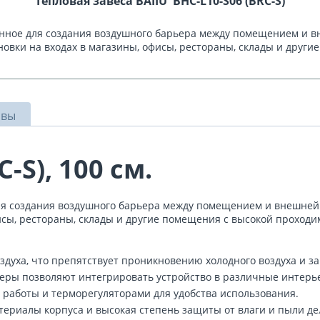
Тепловая завеса BAIIU BHC-L10-S06 (BRC-S)
енное для создания воздушного барьера между помещением и в
новки на входах в магазины, офисы, рестораны, склады и друг
ывы
-S), 100 см.
 для создания воздушного барьера между помещением и внешней 
фисы, рестораны, склады и другие помещения с высокой проходи
оздуха, что препятствует проникновению холодного воздуха и з
еры позволяют интегрировать устройство в различные интерь
работы и терморегуляторами для удобства использования.
териалы корпуса и высокая степень защиты от влаги и пыли де