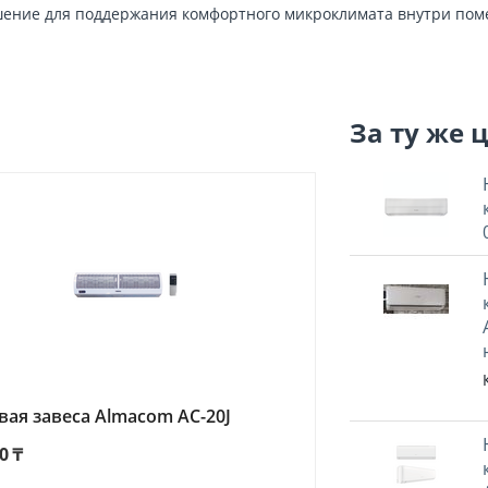
ешение для поддержания комфортного микроклимата внутри пом
За ту же 
вая завеса Almacom AC-20J
0
₸