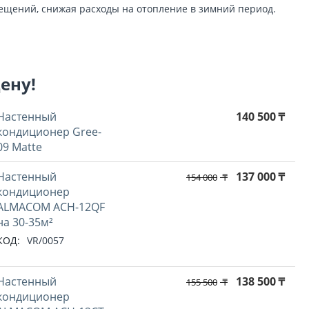
ещений, снижая расходы на отопление в зимний период.
цену!
Настенный
140 500
₸
кондиционер Gree-
09 Matte
Hастенный
137 000
₸
154 000
₸
кондиционер
ALMACOM ACH-12QF
на 30-35м²
КОД:
VR/0057
Hастенный
138 500
₸
155 500
₸
кондиционер